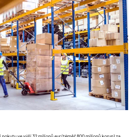
 pokutu ve výši 32 milionů eur (téměř 800 milionů korun) za