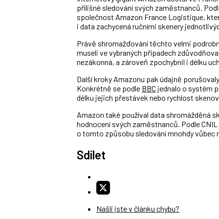
přílišné sledování svých zaměstnanců. Podl
společnost Amazon France Logistique, kte
i data zachycená ručními skenery jednotlivý
Právě shromažďování těchto velmi podrobný
museli ve vybraných případech zdůvodňovat 
nezákonná, a zároveň zpochybnil i délku uch
Další kroky Amazonu pak údajně porušovaly 
Konkrétně se podle
BBC
jednalo o systém pr
délku jejich přestávek nebo rychlost skenov
Amazon také používal data shromážděná sk
hodnocení svých zaměstnanců. Podle CNIL by
o tomto způsobu sledování mnohdy vůbec n
Sdílet
Našli jste v článku chybu?