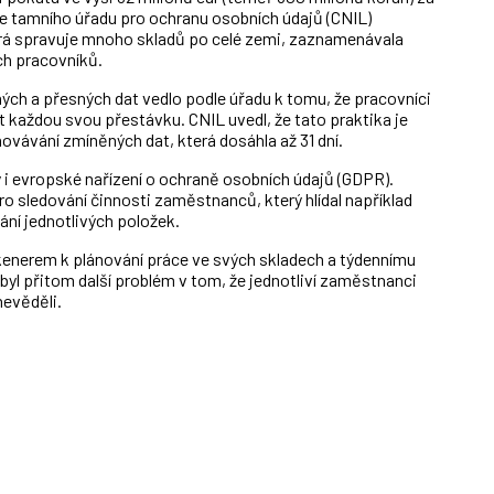
e tamního úřadu pro ochranu osobních údajů (CNIL)
rá spravuje mnoho skladů po celé zemi, zaznamenávala
ch pracovníků.
ch a přesných dat vedlo podle úřadu k tomu, že pracovníci
každou svou přestávku. CNIL uvedl, že tato praktika je
ovávání zmíněných dat, která dosáhla až 31 dní.
i evropské nařízení o ochraně osobních údajů (GDPR).
o sledování činnosti zaměstnanců, který hlídal například
ání jednotlivých položek.
enerem k plánování práce ve svých skladech a týdennímu
l přitom další problém v tom, že jednotliví zaměstnanci
evěděli.