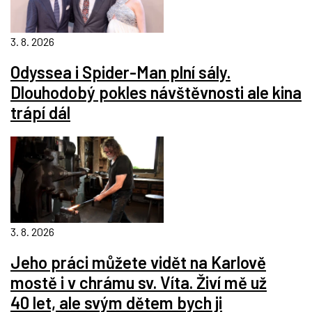
3. 8. 2026
Odyssea i Spider-Man plní sály.
Dlouhodobý pokles návštěvnosti ale kina
trápí dál
3. 8. 2026
Jeho práci můžete vidět na Karlově
mostě i v chrámu sv. Víta. Živí mě už
40 let, ale svým dětem bych ji