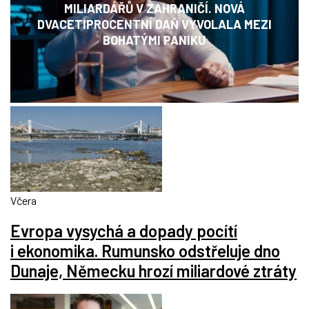
MILIARDÁŘŮ V ZAHRANIČÍ. NOVÁ
DVACETIPROCENTNÍ DAŇ VYVOLALA MEZI
BOHATÝMI PANIKU
Včera
Evropa vysychá a dopady pocítí
i ekonomika. Rumunsko odstřeluje dno
Dunaje, Německu hrozí miliardové ztráty