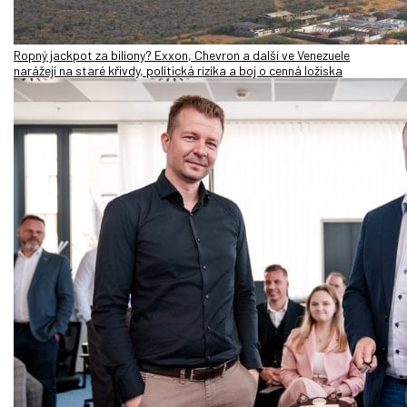
Ropný jackpot za biliony? Exxon, Chevron a další ve Venezuele
narážejí na staré křivdy, politická rizika a boj o cenná ložiska