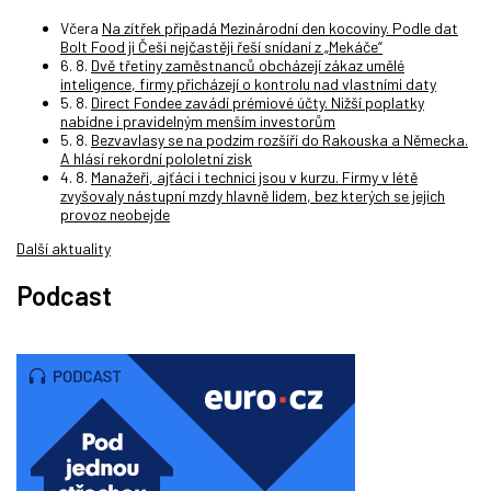
Včera
Na zítřek připadá Mezinárodní den kocoviny. Podle dat
Bolt Food ji Češi nejčastěji řeší snídaní z „Mekáče“
6. 8.
Dvě třetiny zaměstnanců obcházejí zákaz umělé
inteligence, firmy přicházejí o kontrolu nad vlastními daty
5. 8.
Direct Fondee zavádí prémiové účty. Nižší poplatky
nabídne i pravidelným menším investorům
5. 8.
Bezvavlasy se na podzim rozšíří do Rakouska a Německa.
A hlásí rekordní pololetní zisk
4. 8.
Manažeři, ajťáci i technici jsou v kurzu. Firmy v létě
zvyšovaly nástupní mzdy hlavně lidem, bez kterých se jejich
provoz neobejde
Další aktuality
Podcast