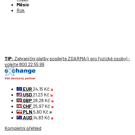
Měsíc
Rok
TIP:
Zahraniční platby
posílejte
ZDARMA
(i pro fyzické osoby) -
volejte 800 22 55 99
EUR
24,15 Kč
USD
21,23 Kč
GBP
28,28 Kč
CHF
25,97 Kč
PLN
5,60 Kč
AUD
14,83 Kč
Kompletní přehled