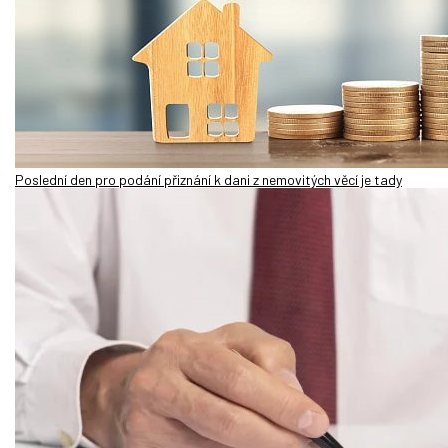
Poslední den pro podání přiznání k dani z nemovitých věcí je tady