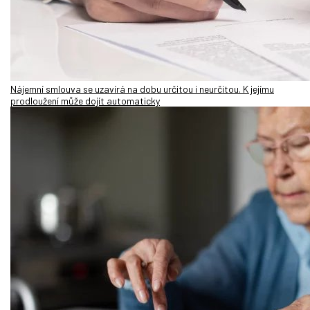
Nájemní smlouva se uzavírá na dobu určitou i neurčitou. K jejímu
prodloužení může dojít automaticky