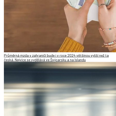
Průměrná mzda v zahraničí bude i v roce 2024 většinou vyšší než ta
česká. Nejvíce se vydělává ve Švýcarsku a na Islandu