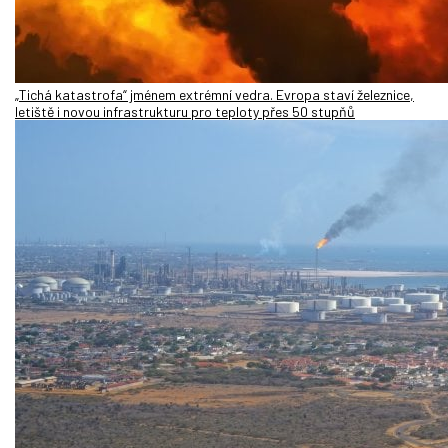
„Tichá katastrofa“ jménem extrémní vedra. Evropa staví železnice,
letiště i novou infrastrukturu pro teploty přes 50 stupňů