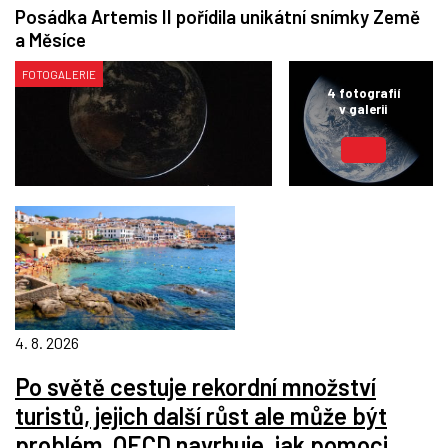
Posádka Artemis II pořídila unikátní snímky Země
a Měsíce
FOTOGALERIE
4
fotografií
v galerii
4. 8. 2026
Po světě cestuje rekordní množství
turistů, jejich další růst ale může být
problém. OECD navrhuje, jak pomoci