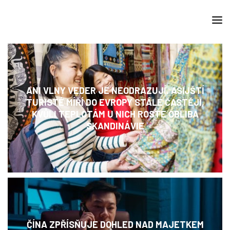
ANI VLNY VEDER JE NEODRAZUJÍ. ASIJŠTÍ
TURISTÉ MÍŘÍ DO EVROPY STÁLE ČASTĚJI,
KVŮLI TEPLOTÁM U NICH ROSTE OBLIBA
SKANDINÁVIE
ČÍNA ZPŘÍSŇUJE DOHLED NAD MAJETKEM