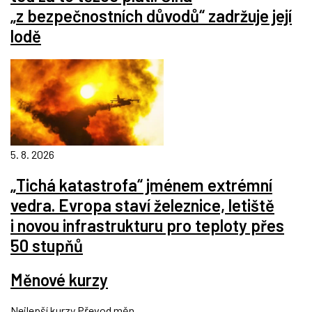
„z bezpečnostních důvodů“ zadržuje její
lodě
5. 8. 2026
„Tichá katastrofa“ jménem extrémní
vedra. Evropa staví železnice, letiště
i novou infrastrukturu pro teploty přes
50 stupňů
Měnové kurzy
Nejlepší kurzy
Převod měn